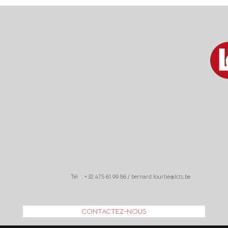
Tél. : +32 475 61 99 86 / bernard.lourtie@lcts.be
CONTACTEZ-NOUS