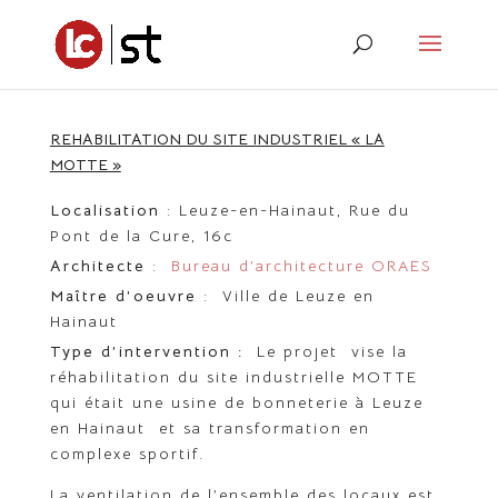
REHABILITATION DU SITE INDUSTRIEL « LA
MOTTE »
Localisation
: Leuze-en-Hainaut, Rue du
Pont de la Cure, 16c
Architecte
:
Bureau d’architecture ORAES
Maître d’oeuvre
: Ville de Leuze en
Hainaut
Type d’intervention :
Le projet vise la
réhabilitation du site industrielle MOTTE
qui était une usine de bonneterie à Leuze
en Hainaut et sa transformation en
complexe sportif.
La ventilation de l’ensemble des locaux est