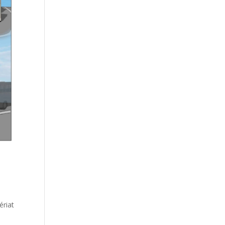
ériat
.